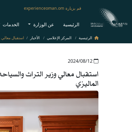
قم بزيارة experienceoman.om
الرئيسية
عن الوزارة
الخدمات
الرئيسية
المركز الإعلامي
الأخبار
12‏/08‏/2024
استقبال معالي وزير التراث والسياحة 
الماليزي