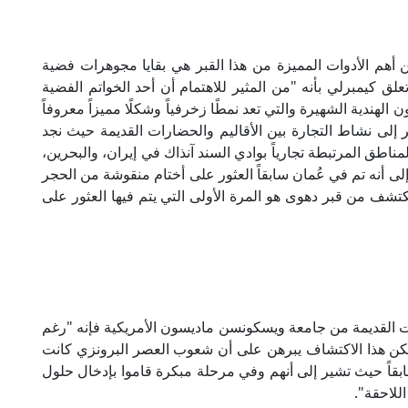
 أهم الأدوات المميزة من هذا القبر هي بقايا مجوهرات فضية
ق كيمبرلي بأنه "من المثير للاهتمام أن أحد الخواتم الفضية
 الهندية الشهيرة والتي تعد نمطًا زخرفياً وشكلًا مميزاً معروفاً
ير إلى نشاط التجارة بين الأقاليم والحضارات القديمة حيث نجد
مناطق المرتبطة تجارياً بوادي السند آنذاك في إيران، والبحرين،
ة إلى أنه تم في عُمان سابقاً العثور على أختام منقوشة من الحجر
تشف من قبر دهوى هو المرة الأولى التي يتم فيها العثور على
ات القديمة من جامعة ويسكونسن ماديسون الأمريكية فإنه "رغم
 ولكن هذا الاكتشاف يبرهن على أن شعوب العصر البرونزي كانت
د سابقاً حيث تشير إلى أنهم وفي مرحلة مبكرة قاموا بإدخال حلول
اللاحقة".