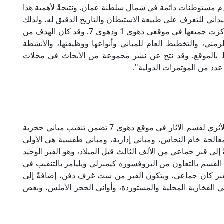
دم مستوطنات دائمة في شمال سلطنة عمان. ونتيجةً لأهمية هذا
يداني للتعرف على طبيعة الاستيطان والتاريخ الدقيق له، ولذلك
قام القسم بإجراء ستة مواسم من التنقيب الأثري تركزت جميعها في موقعي دهوى 1 ودهوى 7. وقد كان الهدف من
ني، والتخطيط العام للمباني وأنواعها ووظيفتها، والأنشطة
حيط بالموقع. وقد نتج عن نشر مجموعة من الأبحاث في مجلات
دد من المؤتمرات الدولية".
كما أشار البروفسور ناصر الجهوري إلى "أن العمل الأثري لقسم الآثار في موقع دهوى 7 تضمن تنقيب مباني حجرية
الجة خام النحاس، ومباني إدارية، ومباني طقسية هي الأولى
لى قبر جماعي من الألف الثالث قبل الميلاد، وهو القبر الوحيد
 عليه في مستوطنة دهوى 7. وقد قام القسم بالتعاون من البروفسورة كيمبرلي ويليامز بالتنقيب في
 القبر كان جماعي، ويتكون القبر من ست غرف دفن، إضافةً إلى
ني الفخارية المحلية والمستوردة، وأواني الحجر الأملس، وبعض