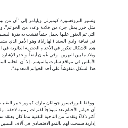
وتشير البروفسورة كيمبرلي ويليامز إلى "أن من بين
مثل خرز يمثل جزء من قلادة وعدد من الخواتم". وتعل
التي تم العثور عليها يحمل ختماً نقشت به بقرة البيسون
في ثقافة وادي السند (الهارابا)، وهو الأمر الذي يش
هذه الأشكال تتكرر في الأختام الحجرية الدائرية في ال
وبلاد ما بين النهرين، وفي عُمان أيضاً. وتجدر الإشار
الأملس في مواقع سلوت والميسر، إلا أن الخاتم المك
هذا الشكل منقوشاً على أحد الخواتم المعدنية".
ووفقا للبروفيسور جوناثان مارك كينوير خبير التقني
أن خواتم الأختام تعد نموذجاً لفترات زمنية لاحقة،
أكثر ذكاءً وتقدماً من الناحية التقنية مما كان يعتق
إدارية سمحت لهم بالنمو الاقتصادي في آلاف السنين 