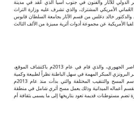
 الدولي للآثار والفنون في جنوب آسيا الذي عُقد في مدينة
العُماني الأمريكي المشترك، والذي تشرف عليه وزارة التراث
ي والدكتور خالد دغلس من قسم الآثار بجامعة السلطان قابوس
فيا الأمريكية عن مجموعة أدوات أثرية مميزة من الألف الثالث
وعن أهمية موقع دهوى الأثري يحدثنا البروفسور ناصر الجهوري، والذي قام في عام 2013م باكتشاف الموقع،
 البرونزي المبكر المهمة في سهل الباطنة نظراً لطبيعة وكمية
المكتشفات الأثرية التي تم الكشف عنها أثناء مواسم المسح والتنقيب المختلفة والتي بدأت منذ عام 2013م
ام 2021م. ففي عام 2013م باشر القسم أعماله الميدانية وذلك بعمل مسح أثري شامل في منطقة
تضم مستوطنات قديمة تعود بتاريخها إلى ما يسمى بثقافة أم