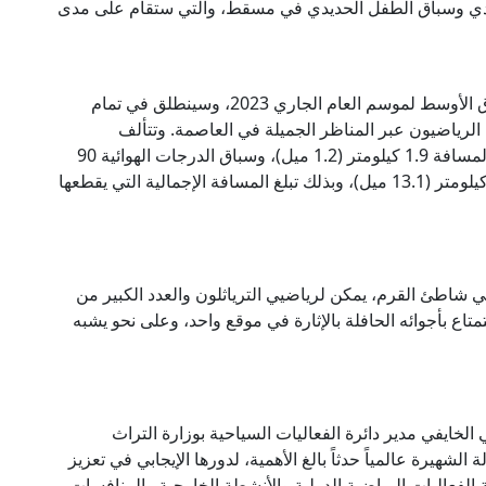
يدي وسباق الطفل الحديدي في مسقط، والتي ستقام على مدى
وسيكون هذا الحدث الأول والأكبر من نوعه في الشرق الأوسط لموسم العام الجاري 2023، وسينطلق في تمام
سلكه الرياضيون عبر المناظر الجميلة في العاصمة. وتتألف
المنافسات من ثلاث مراحل، بدءاً من سباق السباحة لمسافة 1.9 كيلومتر (1.2 ميل)، وسباق الدرجات الهوائية 90
كيلومتراً (56 ميلاً)، وأخيراً سباق الجري النهائي 21.1 كيلومتر (13.1 ميل)، وبذلك تبلغ المسافة الإجمالية التي يقطعها
ي شاطئ القرم، يمكن لرياضيي الترياثلون والعدد الكبير من
ع بأجوائه الحافلة بالإثارة في موقع واحد، وعلى نحو يشبه
الخايفي مدير دائرة الفعاليات السياحية بوزارة التراث
شهيرة عالمياً حدثاً بالغ الأهمية، لدورها الإيجابي في تعزيز
 الفعاليات الرياضية الدولية والأنشطة الخارجية والمنافسات