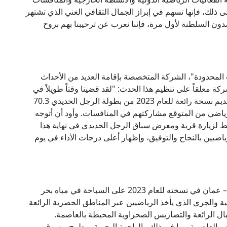
 ذلك، فإنها تسهم في إبراز الجمال الثقافي الغني الذي تشتهر
دون السلطنة لأول مرة، فإننا نعرب عن ترحيبنا بهم بروح
المحدودة"، الشركة المتخصصة بإقامة العديد من الأحداث
كة معلقاً على تنظيم هذا الحدث: "لقد قضينا وقتاً طويلاً في
الإعداد لهذا الحدث، وأصبحنا الآن على أتم استعداد لتقديم نسخة رائعة للعام 2023 من بطولة الرجل الحديدي 70.3
ن - مسقط لشعب السلطنة، وما يزيد على 800 رياضي من المتوقع مشاركتهم في المنافسات. وأود أن أتوجه
 لزيارة قرية ومعرض سباق الرجل الحديدي في نهاية هذا
اضيين بالنجاح والتوفيق، وإظهار أعلى درجات الأداء في يوم
وسيشتمل مسار سباق الرجل الحديدي 70.3 مسقط – عمان في نسخته للعام 2023 على السباحة في مياه بحر
ية والجري الذي يأخذ الرياضيين عبر المناطق الحضرية الرائعة
ل الرائعة والتضاريس الصحراوية المحيطة بالعاصمة.
في العاصمة، بما في ذلك والواجهة البحرية بمطرح وسوق