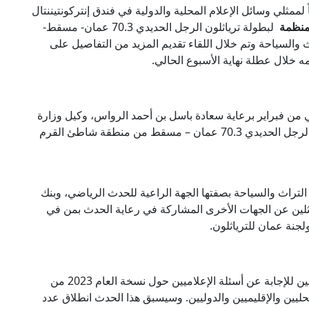
مثلي وسائل الإعلام المحلية والدولية في فندق إنتركونتيننتال
لمنظمة
لبطولة ترياثلون الرجل الحديدي 70.3 عمان- مسقط-
والسياحة وتم خلال اللقاء تقديم المزيد من التفاصيل على
ي من فبراير برعاية سعادة باسل بن أحمد الرواس، وكيل وزارة
الثقافة والرياضة والشباب، ستنطلق بطولة ترياثلون الرجل الحديدي 70.3 عمان – مسقط من منطقة شاطئ القرم
تراث والسياحة بصفتها الجهة الراعية للحدث الرياضي، وبنك
لين عن الجهات الأخرى المشاركة في رعاية الحدث بمن في
جنة عمان للترياثلون.
حضر المؤتمر الصحفي مجموعة من المختصين المعنيين للإجابة عن أسئلة الإعلاميين حول نسخة العام 2023 من
ليين والإقليميين والدوليين. وسيسبق هذا الحدث انطلاق عدد