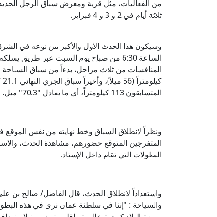
من الفعاليات، مثل قرية ومعرض سباق الرجل الحد
ثلاثة أيام في 2 و 3 و 4 فبراير.
الساعة 6:30 من صباح يوم السبت عبر طريق ي
المتسابقون 113 كيلومتراً، أي ما يعادل "70.3" ميل.
​
ونظراً لانطلاق السباق وخط نهايته من نفس الموقع ف
المتفرجين المتوقع حضورهم، مشاهدة الحدث، والاستمتا
البطولات التي تقام داخل الإستاد.
واستعداداً لانطلاق الحدث، قال الفاضل/ صالح بن علي 
والسياحة : "إننا في سلطنة عمان نرى في هذه البطولة ال
سمعة البلاد كوجهة عالمية وإقليمية رئيسية لاستضافة