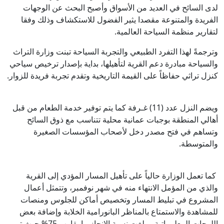
لدى السائح في العديد من الأسواق وأصبح البحث عن الوجهات
الفريدة والمتنوعة مقصدا يثير الفضول للاستكشاف وذلك وفقا
لتقارير منظمة السياحة العالمية.
وترجمةً لهذا التفرد الطبيعي والتجربة السياحة تبنت وزارة التراث
والسياحة مبادرة دعم القرية لتأهيلها، بداية بإصدار ترخيص سياحي
كنزل تراثي حفاظاً على القيمة التاريخية وتقدم تجربة فريدة للزوار.
ويضم النزل عدد (11) غـرفة كما يتم توفير خدمة الطعام من قبل
أهالي المنطقة بوجبات عمانية محلية تتناسب مع ذوق السائح
وتساهم في فتح مصدر دخل لأصحاب المؤسسات الصغيرة
والمتوسطة.
كما تعمل الوزارة حالياً على تأهيل المسار المؤدي إلى القرية
والذي من المؤمل الانتهاء منه في شهر نوفمبر، وتتمثل أعمال
المشروع في تبليط المسار وتخصيص أماكن للجلوس ومنصات
للمشاهدة والاستمتاع بالمناظر البانورامية الخلابة وإضافة بعض
اللوحات المعلوماتية. وبلغت نسبة الإنجاز ما يقارب 75% حيث تم