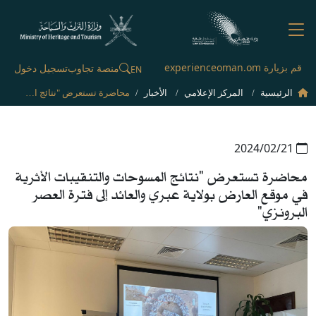
قم بزيارة experienceoman.om
منصة تجاوب
تسجيل دخول
EN
الرئيسية
المركز الإعلامي
الأخبار
محاضرة تستعرض "نتائج المسوحات والتنقيبات الأثرية في موقع العارض بولاية عبري والعائد إلى فترة العصر البرونزي"
21‏/02‏/2024
محاضرة تستعرض "نتائج المسوحات والتنقيبات الأثرية
في موقع العارض بولاية عبري والعائد إلى فترة العصر
البرونزي"