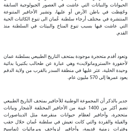
الحيوانات والنباتات التي عاشت في العصور الجيولوجية السابقة
وحُفِظت في باطن الأرض أو عليها، وتشير الأحافير المتنوعة
المنتشرة في مختلف أرجاء سلطنة عُمان الى تنوع الكائنات الحية
التي عاشت فيها بسبب تنوع المناخ والبيئات في السلطنة منذ
القدم.
وتعود أقدم متحجرة موجودة بمتحف التاريخ الطبيعي بسلطنة عمان
لأحفورة «الستروماتولايت» وهي عبارة عن طحالب بكتيريا بدائية
وحيدة الخلية، عثر عليها في منطقة السدر بالقرب من ولاية الدقم
يعود عمرها إلى 570 مليون عام.
جدير بالذكر أن المجموعة الوطنية للأحافير بمتحف التاريخ الطبيعي
تضم أكثر من 1400 عينة من الأحافير المختلفة لأشجار ونباتات
متحجرة، وأحافير لعظام حيوانات منقرضة مثل الديناصورات
والفيلة والقردة والتي كانت تعيش في سلطنة عُمان خلال حقب
وفترات زمنية قديمة، وأحافير لزواحف وبرمائيات (تماسيح