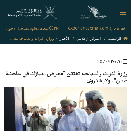
قم بزيارة experienceoman.om
منصة تجاوب
تسجيل دخول
EN
الرئيسية
المركز الإعلامي
الأخبار
وزارة التراث والسياحة تفتتح "معرض النيازك في سلطنة عُمان" بولاية نزوى
26‏/09‏/2023
وزارة التراث والسياحة تفتتح "معرض النيازك في سلطنة
عُمان" بولاية نزوى