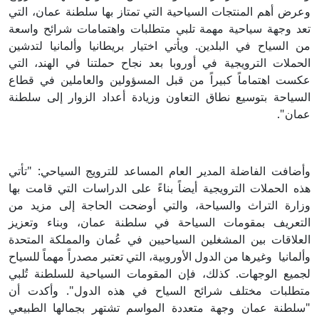
وعرض أهم المنتجات السياحية التي تمتاز بها سلطنة عمان، التي
تعد وجهة سياحية مهمة تلبي متطلبات واهتمامات شرائح واسعة
من السياح في البلدين. ويأتي اختيار بريطانيا وألمانيا لتدشين
الحملات الترويجية في أوروبا بعد نجاح حملتنا في الهند، التي
عكست اهتماماً كبيراً من قبل المسؤولين والعاملين في قطاع
السياحة بتوسيع نطاق التعاون وزيادة أعداد الزوار إلى سلطنة
عمان".
وأضافت الفاضلة المدير العام المساعد للترويج السياحي: "تأتي
هذه الحملات الترويجية أيضاً بناءً على الدراسات التي قامت بها
وزارة التراث والسياحة، والتي أوضحت الحاجة إلى مزيد من
التعريف بمقومات السياحة في سلطنة عمان، وبناء وتعزيز
العلاقات بين المشغلين السياحيين في عُمان والمملكة المتحدة
وألمانيا وغيرها من الدول الأوروبية، التي تعتبر مصدراً مهماً للسياح
لجميع الوجهات. كذلك، فإن المقومات السياحية للسلطنة تُلبي
متطلبات مختلف شرائح السياح في هذه الدول". وأكدت أن
"سلطنة عمان وجهة متعددة المواسم تشتهر بجمالها الطبيعي