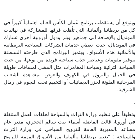
ويتوقع أن يستقطب برنامج عُمان لكأس العالم اهتماماً كبيراً في
كل من بريطانيا وألمانيا، التي تأهلت فرقها للمشاركة في نهائيات
المونديال بالإضافة إلى جماهير ويلز ودول أوروبية أخرى تشارك
في المونديال، حيث تغطي خدمات الشركات السياحية البريطانية
والألمانية هذه الأسواق. ويتميز البرنامج الذي طرحته السلطنة
بتوفير مقومات وعناصر جذب سياحية فريدة من نوعها، من حيث
السياحة التراثية وسياحة المغامرات مثل المشي لمسافات طويلة
في الجبال والنزول في الكهوف والغوص لمشاهدة الشعاب
المرجانية الملونة لجزر الديمانيات أو التخييم تحت النجوم في رمال
الشرقية.
.
وتعليقاً على تنظيم وزارة التراث والسياحة لحلقات العمل المتنقلة
في أوروبا، قالت الفاضلة أسماء بنت سالم الحجري، مدير عام
مساعد بالمديرية العامة للترويج السياحي في وزارة التراث
والسياحة : "تعتبر بريطانيا وألمانيا من الأسواق المهمة للترويج